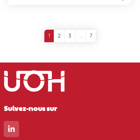
Voir les détails de la ress
1
2
3
…
7
Suivez-nous sur
Lien vers notre page Linkedin