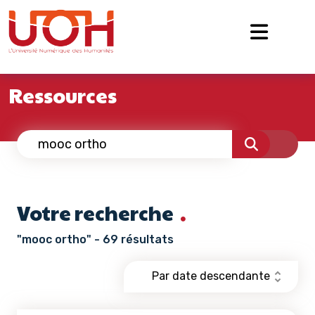
Navigation principale
Passer au contenu
Ressources
Votre recherche
"mooc ortho" - 69 résultats