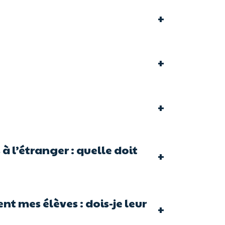
+
+
+
 à l’étranger : quelle doit
+
t mes élèves : dois-je leur
+