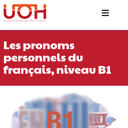
Navigation principale
Passer au contenu
Les pronoms
personnels du
français, niveau B1