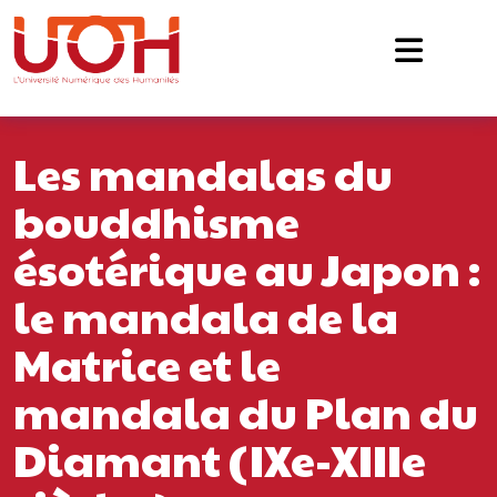
Navigation principale
Passer au contenu
Les mandalas du
bouddhisme
ésotérique au Japon :
le mandala de la
Matrice et le
mandala du Plan du
Diamant (IXe-XIIIe