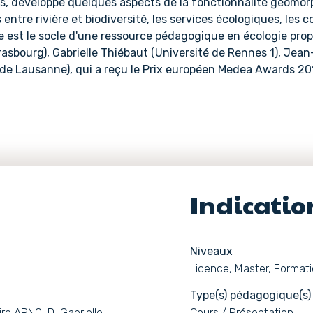
es, développe quelques aspects de la fonctionnalité géomorp
ens entre rivière et biodiversité, les services écologiques, l
e est le socle d'une ressource pédagogique en écologie prop
rasbourg), Gabrielle Thiébaut (Université de Rennes 1), Jea
 de Lausanne), qui a reçu le Prix européen Medea Awards 2016
Indicati
Niveaux
Licence, Master, Format
Type(s) pédagogique(s)
ire ARNOLD, Gabrielle
Cours / Présentation