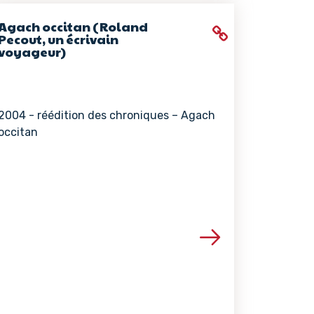
Agach occitan (Roland
Pecout, un écrivain
voyageur)
2004 - réédition des chroniques – Agach
occitan
ce
Voir les détails de la ressource