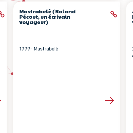
Mastrabelè (Roland
Pécout, un écrivain
voyageur)
1999- Mastrabelè
la ressource
Voir les détails de la ressour