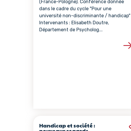
(France-Pologne). Conférence donnée
dans le cadre du cycle "Pour une
université non-discriminante / handicap"
Intervenants : Elisabeth Doutre,
Département de Psycholog...
Voir les détails de 
Handicap et société :
nouveaux regards,