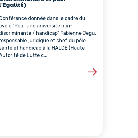
l'Egalité)
Conférence donnée dans le cadre du
cycle "Pour une université non-
discriminante / handicap" Fabienne Jegu,
responsable juridique et chef du pôle
santé et handicap à la HALDE (Haute
Autorité de Lutte c...
ce
Voir les détails de la ressource