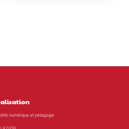
alisation
ilité numérique et pédagogie
 à l'UOH