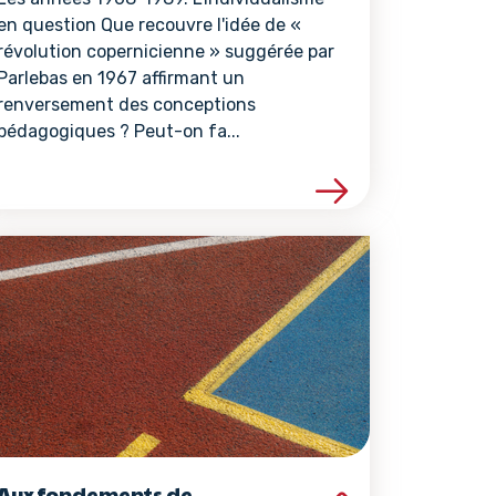
en question Que recouvre l'idée de «
révolution copernicienne » suggérée par
Parlebas en 1967 affirmant un
renversement des conceptions
pédagogiques ? Peut-on fa...
ce
Voir les détails de la ressource
Aux fondements de