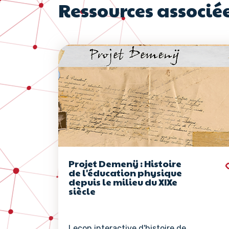
Ressources associé
Projet Demenÿ : Histoire
de l'éducation physique
depuis le milieu du XIXe
siècle
Leçon interactive d'histoire de