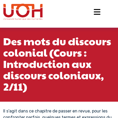
Navigation principale
Passer au contenu
Des mots du discours
colonial (Cours :
Introduction aux
discours coloniaux,
2/11)
Il s'agit dans ce chapitre de passer en revue, pour les
confronter parfois, quelques termes et expressions du