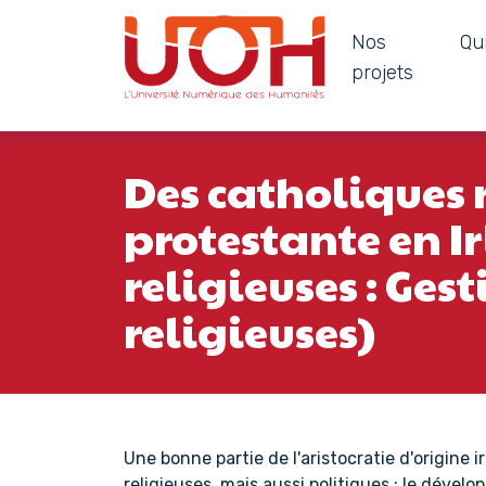
Nos
Qu
Navigation principale
projets
Passer au contenu
Des catholiques 
protestante en I
religieuses : Gest
religieuses)
Une bonne partie de l'aristocratie d'origine i
religieuses, mais aussi politiques : le dével