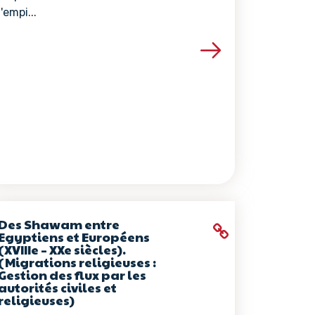
l'empi...
ce
Voir les détails de la ressource
Des Shawam entre
Egyptiens et Européens
(XVIIIe – XXe siècles).
(Migrations religieuses :
Gestion des flux par les
autorités civiles et
religieuses)