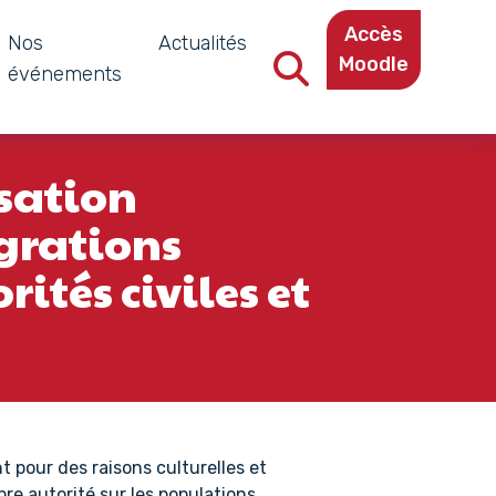
Accès
Nos
Actualités
Moodle
événements
Recherche dans le site
isation
igrations
rités civiles et
nt pour des raisons culturelles et
pre autorité sur les populations