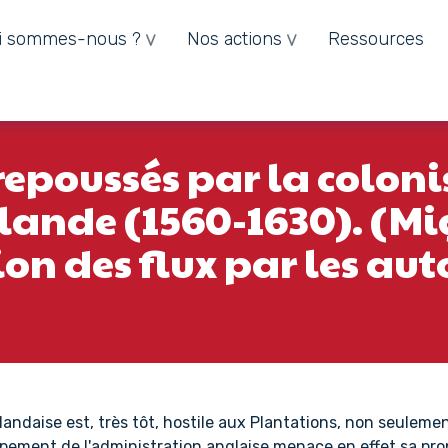
i sommes-nous ?
Nos actions
Ressources
repoussés par la colon
rlande (1560-1630). (M
ion des flux par les auto
rlandaise est, très tôt, hostile aux Plantations, non seuleme
oppement de l'administration anglaise menace en effet sa pro