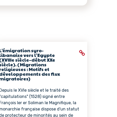
L'émigration syro-
libanaise vers l'Egypte
(XVIIIe siècle–début XXe
siècle). (Migrations
religieuses : Motifs et
développements des flux
migratoires)
Depuis le XVIe siècle et le traité des
"capitulations" (1528) signé entre
François Ier er Soliman le Magnifique, la
monarchie française dispose d'un statut
de protecteur de minorités au sein de