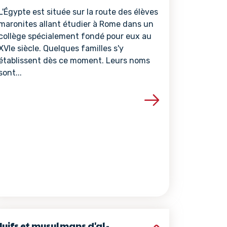
L'Égypte est située sur la route des élèves
maronites allant étudier à Rome dans un
collège spécialement fondé pour eux au
XVIe siècle. Quelques familles s'y
établissent dès ce moment. Leurs noms
sont...
ce
Voir les détails de la ressource
Juifs et musulmans d'al-