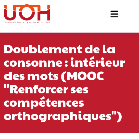
Navigation principale
Passer au contenu
Doublement de la
consonne : intérieur
des mots (MOOC
"Renforcer ses
compétences
orthographiques")