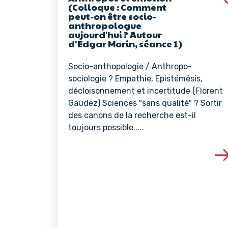
(Colloque : Comment
peut-on être socio-
anthropologue
aujourd'hui ? Autour
d'Edgar Morin, séance 1)
Socio-anthopologie / Anthropo-
sociologie ? Empathie, Epistémêsis,
décloisonnement et incertitude (Florent
Gaudez) Sciences "sans qualité" ? Sortir
des canons de la recherche est-il
toujours possible.....
Voir les détails de 