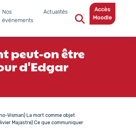
Accès
Nos
Actualités
Moodle
événements
Recherche dans le site
t peut-on être
our d'Edgar
lino-Visman) La mort comme objet
-Olivier Majastre) Ce que communiquer