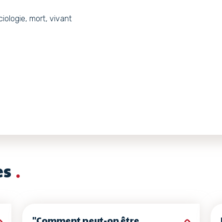
iologie, mort, vivant
es
"Comment peut-on être