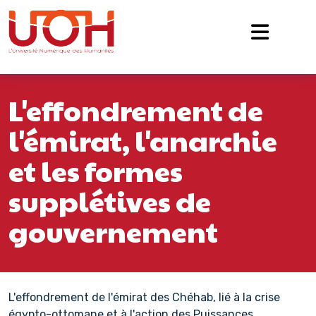
Navigation principale
Passer au contenu
L'effondrement de
l'émirat, l'anarchie
et les formes
supplétives de
gouvernement
L'effondrement de l'émirat des Chéhab, lié à la crise
égypto-ottomane et à l'action des Puissances