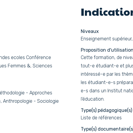
Indicati
Niveaux
Enseignement supérieur,
Proposition d'utilisatio
andes ecoles Conférence
Cette formation, de nivea
ques Femmes &, Sciences
tout-e étudiant-e et pl
intéressé-e par les thè
les étudiant-e-s prépara
e-s dans un Institut nati
éthodologie - Approches
l’éducation.
, Anthropologie - Sociologie
Type(s) pédagogique(s)
Liste de références
Type(s) documentaire(s