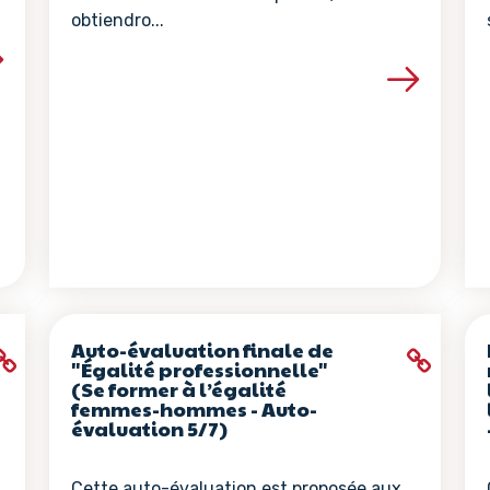
obtiendro...
la ressource
Voir les détails de la ressour
Auto-évaluation finale de
"Égalité professionnelle"
(Se former à l’égalité
femmes-hommes - Auto-
évaluation 5/7)
Cette auto-évaluation est proposée aux