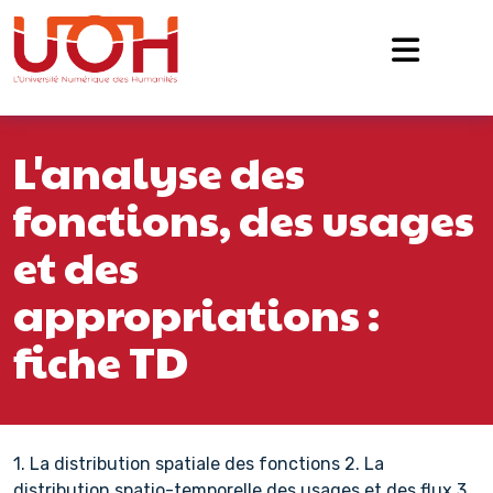
Navigation principale
Passer au contenu
L'analyse des
fonctions, des usages
et des
appropriations :
fiche TD
1. La distribution spatiale des fonctions 2. La
distribution spatio-temporelle des usages et des flux 3.