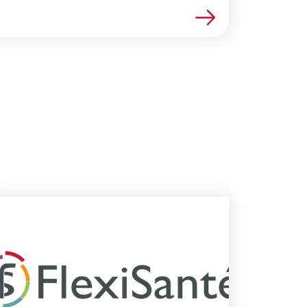
Lire la suite de l’article Les MOOC S
e offre de services mutualisée