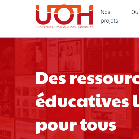
Nos
Qu
Navigation principale
projets
Passer au contenu
Des ressour
éducatives 
pour tous