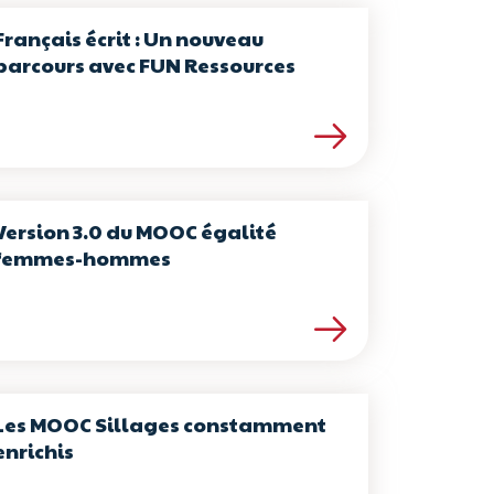
Français écrit : Un nouveau
parcours avec FUN Ressources
Lire la suite de l’article Français é
Version 3.0 du MOOC égalité
femmes-hommes
Lire la suite de l’article Version 3
Les MOOC Sillages constamment
enrichis