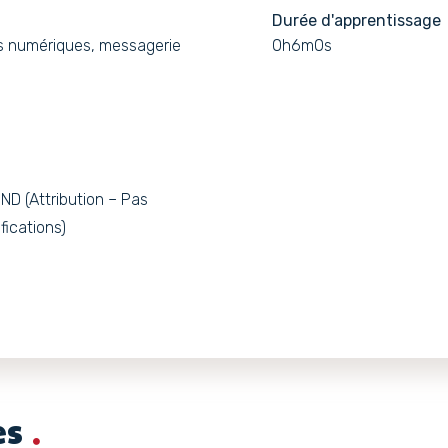
Durée d'apprentissage
s numériques, messagerie
0h6m0s
D (Attribution – Pas
fications)
es