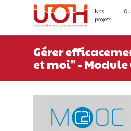
Nos
Qu
Navigation principale
projets
Passer au contenu
Gérer efficacemen
et moi" - Module 